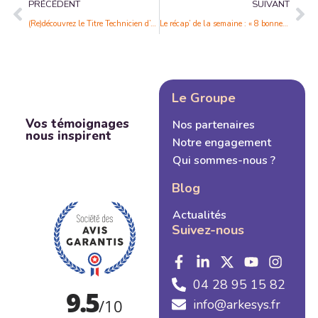
PRÉCÉDENT
SUIVANT
(Re)découvrez le Titre Technicien d’Assistance en Informatique
Le récap’ de la semaine : « 8 bonnes pratiques pour un projet de veille réussi »
Le Groupe
Vos témoignages
Nos partenaires
nous inspirent
Notre engagement
Qui sommes-nous ?
Blog
Actualités
Suivez-nous
04 28 95 15 82
info@arkesys.fr