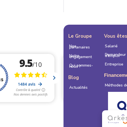
Le Groupe
Vous ête
Nos
Salarié
partenaires
Demandeur
Notre
d’emploi
engagement
Entreprise
Qui sommes-
nous ?
Financem
Blog
Méthodes d
Actualités