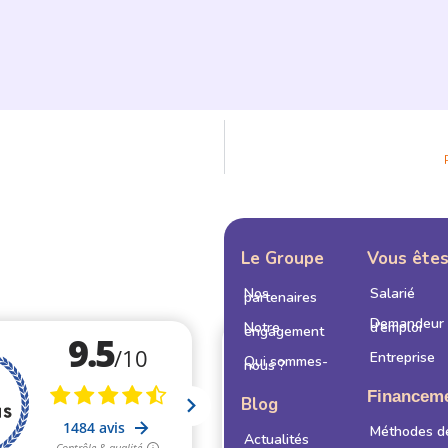
Le Groupe
Vous ête
Nos
Salarié
partenaires
Demandeur
Notre
d’emploi
engagement
Entreprise
Qui sommes-
nous ?
Financem
Blog
Méthodes d
Actualités