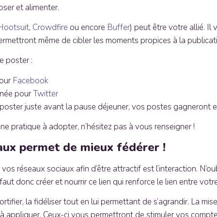
oser et alimenter.
Hootsuit
,
Crowdfire
ou encore
Buffer
) peut être votre allié. 
ermettront même de cibler les moments propices à la publicatio
e poster :
pour
Facebook
urnée pour
Twitter
poster juste avant la pause déjeuner, vos postes gagneront en v
ne pratique à adopter, n’hésitez pas à vous renseigner !
iaux permet de mieux fédérer !
 vos réseaux sociaux afin d’être attractif est l’interaction. N
ut donc créer et nourrir ce lien qui renforce le lien entre vot
ifier, la fidéliser tout en lui permettant de s’agrandir. La m
s à appliquer. Ceux-ci vous permettront de stimuler vos compt