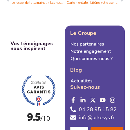
Le récap’ de la semaine : « Les nouveaux modes de travail ont-ils un impact sur la santé mentale ? »
Carte mentale : Libérez votre esprit !
Le Groupe
Vos témoignages
Nos partenaires
nous inspirent
Notre engagement
Qui sommes-nous ?
Blog
Actualités
Suivez-nous
04 28 95 15 82
info@arkesys.fr