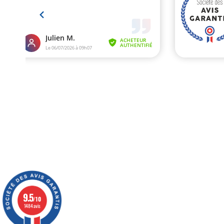
9.5
/10
1484 avis