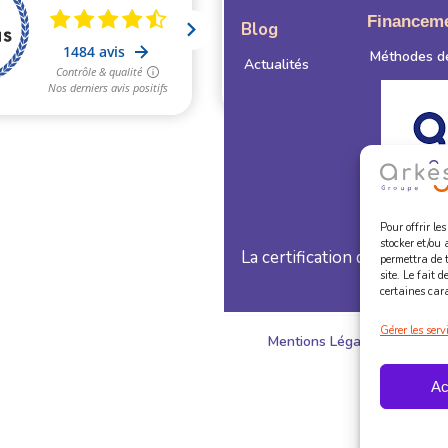
Financem
Blog
Méthodes d
Actualités
Pour offrir le
stocker et/ou 
La certification qualité a ét
permettra de 
site. Le fait 
certaines cara
Gérer les serv
Mentions Légales
Coo
Ac
2025 Copyright 