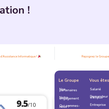
ation !
 d’Assistance Informatique !
Rejoignez le Group
Le Groupe
Vous ête
Nos
Salarié
partenaires
Demandeur
Notre
d’emploi
engagement
Entreprise
Qui sommes-
nous ?