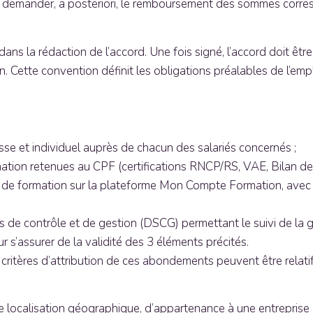
et à demander, a posteriori, le remboursement des sommes corre
dans la rédaction de l’accord. Une fois signé, l’accord doit êt
. Cette convention définit les obligations préalables de l’emp
e et individuel auprès de chacun des salariés concernés ;
formation retenues au CPF (certifications RNCP/RS, VAE, Bilan 
 de formation sur la plateforme Mon Compte Formation, avec
s de contrôle et de gestion (DSCG) permettant le suivi de la 
r s’assurer de la validité des 3 éléments précités.
s critères d’attribution de ces abondements peuvent être relati
 de localisation géographique, d’appartenance à une entreprise