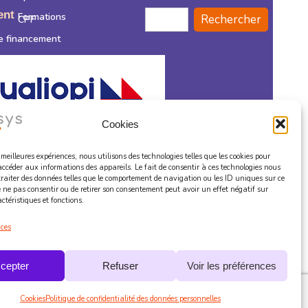
ent
Formations
Rechercher
CPF
e financement
Cookies
s meilleures expériences, nous utilisons des technologies telles que les cookies pour
accéder aux informations des appareils. Le fait de consentir à ces technologies nous
é délivrée au titre de la catégorie d’actions suivante :
traiter des données telles que le comportement de navigation ou les ID uniques sur ce
de ne pas consentir ou de retirer son consentement peut avoir un effet négatif sur
« Actions de formation »
ctéristiques et fonctions.
ices
kies
CGV
Confidentialité
Médiation
cepter
Refuser
Voir les préférences
Règlement Intérieur Stagiaire
Cookies
Politique de confidentialité des données personnelles
@ Sonia Candros – Ludivine Bardet et Sophia Estevao