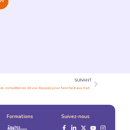
SUIVANT
Dispositif FNE-Formation : développez les compétences de vos équipes pour faire face aux mutations économiques
s
Formations
Suivez-nous
Toutes
nos
formations