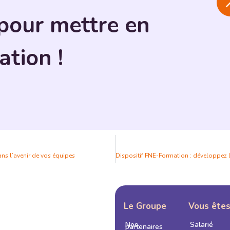
pour mettre en
ation !
ns l’avenir de vos équipes
Le Groupe
Vous ête
Nos
Salarié
partenaires