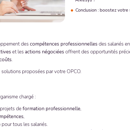
Arkesys ?
Conclusion : boostez votre
eloppement des
compétences professionnelles
des salariés en
ctives
et les
actions négociées
offrent des opportunités préc
 coûts
.
s solutions proposées par votre OPCO.
organisme chargé :
 projets de
formation professionnelle
,
ompétences
,
e
pour tous les salariés.